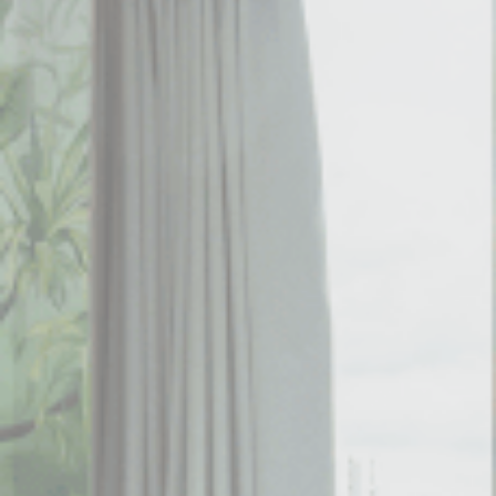
d-edge Macaron CMP的Cookie声明。最后更新：2026-01-06。
什么是cookie？
Cookie 是網站用來增強用戶體驗的少量文本信息。 接受所有
cookie 或選擇您要允許的類別
Cookie政策
必要类
必要类cookie使网站正常运行，实现专用区域登录或网站导
航等基本功能
没有这种类型的cookie。
偏好类
偏好类cookie允许保存用户的偏好用于下次访问。例如可以
保留用户语言。
名称
提供者
目的
持
续
时
间
_deCookiesConsentID
D-edge
Remember user's
会