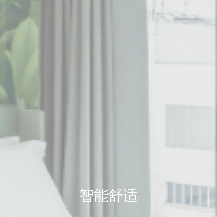
Cookie
consent on Cookies
话
Consent
and consent
Identifier.
_deCookiesConsentDeleteKey
D-edge
Remember user's
会
Cookie
consent on Cookies
话
Consent
and consent
Identifier.
_deCookiesConsent
D-edge
Remember user's
会
Cookie
consent on Cookies
话
Consent
and consent
Identifier.
_deCountryResp
D-edge
Remember user's
会
Cookie
consent on Cookies
话
Consent
and consent
Identifier.
fb_cookie_law_consent
D-edge
Remember user's
会
Cookie
consent on Cookies
话
Consent
and consent
Identifier.
智能舒适
统计类