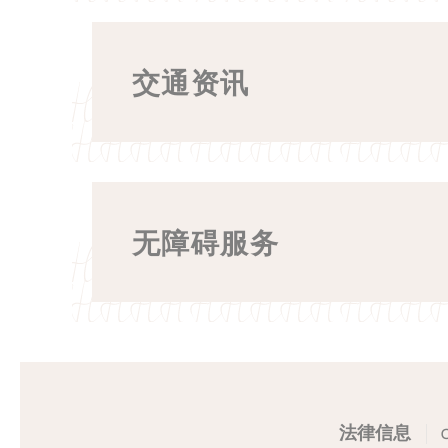
我可以在入住前或退房后寄存
酒店是否设有健身房或游泳池
自助餐包含多样化的亚洲与西
可以。酒店前台提供免费行李
若您的预订已包含早餐，只需
是的，酒店二楼设有健身房，
交通资讯
行李寄存有数量限制吗？
酒店内是否设有餐厅或酒吧？
让您在入住前或退房后可安心
若未包含早餐，您也可于前台
同层亦设有户外泳池，为宾客
酒店为宾客提供免费行李寄存
泳池每日开放时间为早上 7:00 
酒店二楼设有餐厅 Antler 
如何搭乘地铁（MRT）前往酒
是否提供客房送餐服务？
若您需寄存体积较大的物品或
宾客亦可于午餐及晚餐时段享
酒店交通便利，步行即可抵达
酒店一楼设有酒吧，氛围轻松
宾客可通过客房内的语音助理
无障碍服务
酒店是否提供停车位？
明古连站（Bencoolen MRT，
您只需说出 “Room Service
百胜站（Bras Basah MRT，C
是的，酒店为宾客提供现场停
间内享用美食。
酒店是否具备无障碍设施？
酒店是否提供机场接送服务？
武吉士站（Bugis MRT，EW12
车位数量有限，采用先到先得
酒店周边有多条地铁线路，宾客
是的，酒店为轮椅宾客提供无
是的，酒店可协助安排机场接
酒店是否提供无障碍客房？
包括无障碍入口、电梯及特设
我们的前台团队可为您预订计
法律信息