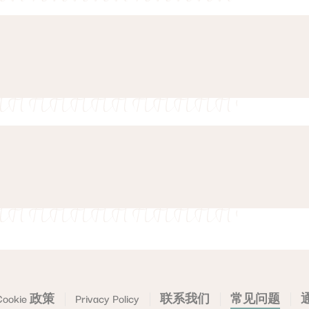
行李吗？
？
式美食选择。
寄存服务，
在营业时间内前往餐厅即可。
配备完善的运动设备，助您在旅途中轻松保持健康
寄放行李，自由探索城市。
购买早餐券。
提供远离城市喧嚣的静谧放松之所，尽享休闲与格
服务，适用于合理数量的个人行李。
至晚上 9:00。
and Ember，供应丰盛的自助早餐，融合国际经典与亚洲
店？
团体行李，请提前告知我们的服务人员以便安排。
用精心设计的单点菜肴，体验多样化的美食选择。
以下三座地铁站：
惬意，是您享用葡萄酒、鸡尾酒或无酒精饮品、放
设备点餐。
DT21，市区线） – 从 A 出口步行约 2 分钟
”，或在设备中选择 Dining > Antler and Embe
C2，环线） – 从 A 出口步行约 5 分钟
车位。
/DT14，东西线与市区线） – 从 D 出口步行约 7 分钟
原则。
可在 30 分钟内轻松抵达新加坡主要景点。
障碍通行环境，
送服务（需额外收费）。
无障碍客房，确保所有宾客皆可舒适入住。
程车或专车接送，费用由宾客直接支付给司机。
Cookie 政策
Privacy Policy
联系我们
常见问题