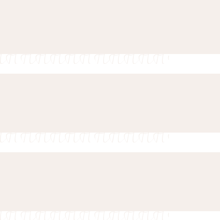
时间为中午12:00。
类
e用于收集有关导航路径的用户信息，最终目标是以汇总的方式分析统计信息，以改进网站
，我们将视客房情况尽力安排，并可能收取相应费
ookie。
计划修改或取消预订。
订？
和广告类
免费取消，而促销房价可能有更严格的条款。
ie将主要由第三方用于创建用户配置文件，以跟踪其在整个网络上的行为和习惯，以达
式客房套组，提供高级与豪华类别选择。
具体细节
卡以作担保。酒店可能会在您抵达前进行预授权，
大床房相连，兼顾私密与便利，是家庭、好友或小
时付款，具体视客房供应情况而定。
用户数据
通过客房内语音助理设备按下 “Make Up Room”
le 发送与广告相关的用户数据。
免费？
宾客重复使用床上用品与毛巾。
化广告
网络， 包括客房、公共空间及会议场所，让您随时
en”卡片放置于床上；
区域均严禁吸烟。
个性化广告
手盆，我们的客房服务团队将为您处理。
百无烟酒店，旨在为所有宾客提供清洁、舒适的住
收起详细信息
楼 Antler and Ember 餐厅 提供早餐。