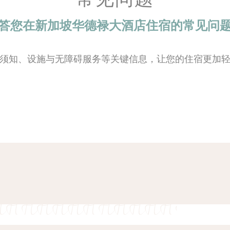
ie使网站正常运行，实现专用区域登录或网站导航等基本功能
ookie。
答您在新加坡华德禄大酒店住宿的常见问
类
须知、设施与无障碍服务等关键信息，让您的住宿更加
ie允许保存用户的偏好用于下次访问。例如可以保留用户语言。
名称
提供者
目的
nsentID
D-edge Cookie
Remember user's consent on Cookies and
Consent
consent Identifier.
nsentDeleteKey
D-edge Cookie
Remember user's consent on Cookies and
Consent
consent Identifier.
onsent
D-edge Cookie
Remember user's consent on Cookies and
Consent
consent Identifier.
esp
D-edge Cookie
Remember user's consent on Cookies and
Consent
consent Identifier.
w_consent
D-edge Cookie
Remember user's consent on Cookies and
Consent
consent Identifier.