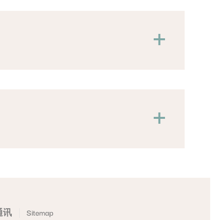
活力。
调的完美平衡。
风味。
松小憩的理想场所。
r，扫描二维码即可查看菜单并轻松下单，在房
通讯
Sitemap