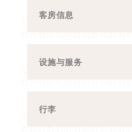
标准入住时间为下午3:00，退房
统计
客房信息
我可以修改或取消预订吗？
此类Cooki
若您希望提前入住或延迟退房
没有这种类型的c
可以，您可根据所选择的房价
酒店是否提供家庭房？
是否需要提供信用卡以完成预
营销
灵活房价通常可在规定时间内
营销类Cook
是的，华德禄大酒店设有相连
请参阅您的预订确认信以了解
是的，预订时需提供有效信用
设施与服务
是否提供每日客房清洁服务？
每组套房由一间双床房与一间
若为临时入住宾客，可于入住
广告
是的，酒店提供每日客房清洁，可
同意向 Goog
酒店是否提供无线网络？是否
客房内是否允许吸烟？
为支持可持续发展，我们鼓励
个性
酒店全区域均提供费高速无线
如需更换床单，请将“Bed Lin
不允许。酒店所有客房及室内
同意第三方进行
行李
酒店是否提供早餐？
如需更换毛巾，请将其放入洗
新加坡华德禄大酒店为百分之
确认选择
酒店每日早上 7:00 至 10:30 于二