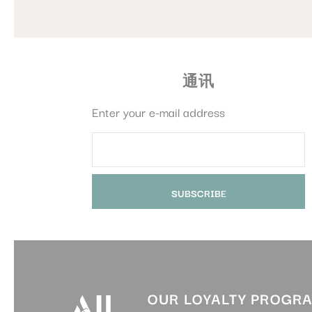
是的，酒店设有无障碍客房，
机场接送服务不包含在客房房价
酒店是否为有特殊需求的宾客
为宾客提供更舒适与便利的住
是的，我们的团队随时准备为
通讯
如您有任何特殊要求，请提前
Enter your e-mail address
OUR LOYALTY PROGR