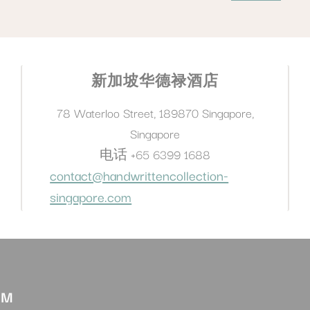
配备更宽敞的门口、可供轮椅进入的淋浴间，以及
内，但从机场前往酒店也可轻松搭乘计程车或使用 G
提供协助？
宿体验。
行动不便或有无障碍需求的宾客提供协助。
新加坡华德禄酒店
告知，我们将尽力为您安排，确保舒适愉快的入住
78 Waterloo Street
,
189870
Singapore
,
Singapore
电话
+65 6399 1688
contact@handwrittencollection-
singapore.com
AM