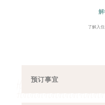
必要类cook
没有这种类型的c
解
偏好
了解入住
偏好类cook
_deCookiesCo
_deCookiesCo
_deCookiesC
预订事宜
_deCountryR
fb_cookie_la
入住与退房时间