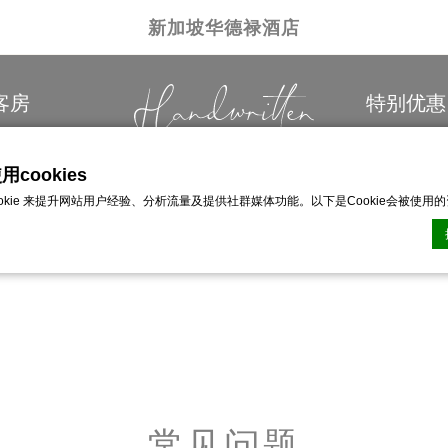
新加坡华德禄酒店
客房
特别优惠
cookies
ookie 来提升网站用户经验、分析流量及提供社群媒体功能。以下是Cookie会被使用
n CMP的Cookie声明。最后更新：2026-01-06。
ie？
網站用來增強用戶體驗的少量文本信息。 接受所有 cookie 或選擇您要允許的類別
常见问题
类