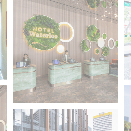
網站用來增強用戶體驗的少量文本信息。 接受所有 cookie 或選擇您要允許的類別
类
ie使网站正常运行，实现专用区域登录或网站导航等基本功能
ookie。
类
ie允许保存用户的偏好用于下次访问。例如可以保留用户语言。
名称
提供者
目的
nsentID
D-edge Cookie
Remember user's consent on Cookies and
Consent
consent Identifier.
nsentDeleteKey
D-edge Cookie
Remember user's consent on Cookies and
Consent
consent Identifier.
酒店
onsent
D-edge Cookie
Remember user's consent on Cookies and
Consent
consent Identifier.
esp
D-edge Cookie
Remember user's consent on Cookies and