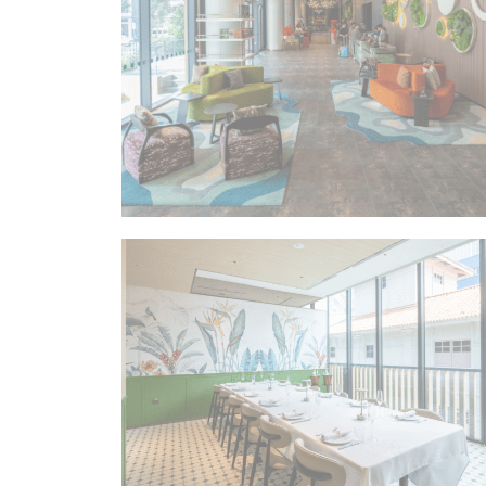
fb_cookie_la
统计
此类Cooki
没有这种类型的c
酒店
营销
营销类Cook
广告
同意向 Goog
个性