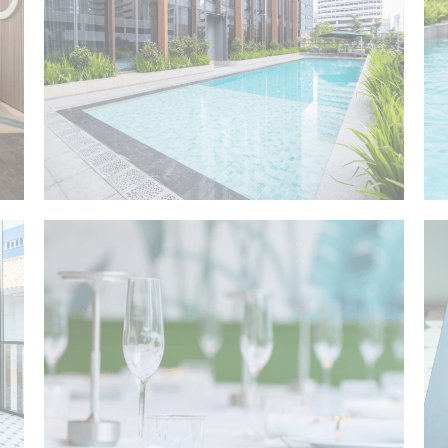
Consent
consent Identifier.
w_consent
D-edge Cookie
Remember user's consent on Cookies and
Consent
consent Identifier.
类
e用于收集有关导航路径的用户信息，最终目标是以汇总的方式分析统计信息，以改进网站
ookie。
酒店
和广告类
ie将主要由第三方用于创建用户配置文件，以跟踪其在整个网络上的行为和习惯，以达
用户数据
le 发送与广告相关的用户数据。
化广告