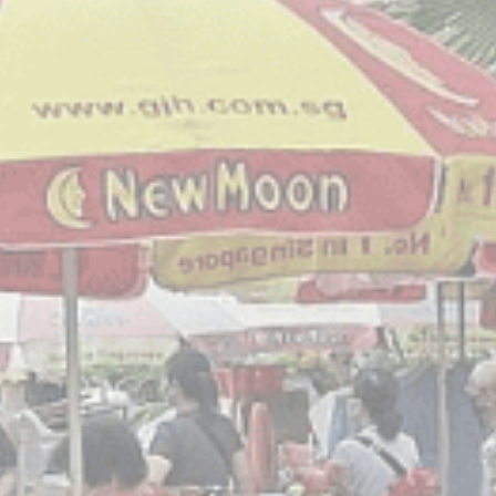
类
e用于收集有关导航路径的用户信息，最终目标是以汇总的方式分析统计信息，以改进网站
ookie。
和广告类
ie将主要由第三方用于创建用户配置文件，以跟踪其在整个网络上的行为和习惯，以达
用户数据
le 发送与广告相关的用户数据。
化广告
个性化广告
收起详细信息