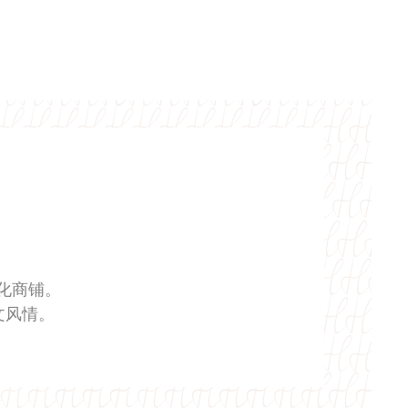
化商铺。
文风情。