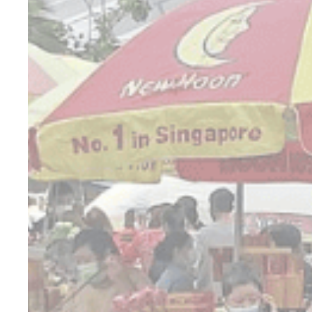
统计
此类Cooki
没有这种类型的c
营销
营销类Cook
广告
同意向 Goog
个性
同意第三方进行
确认选择