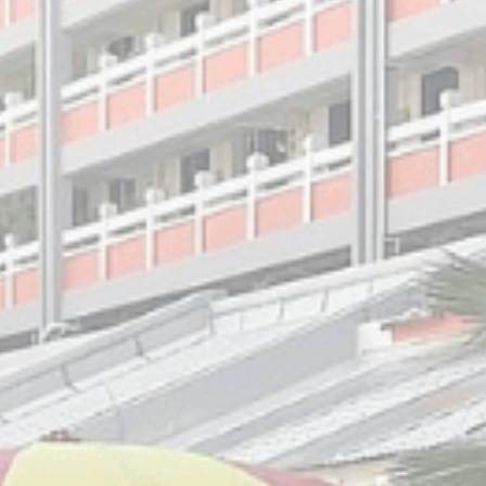
类
ie使网站正常运行，实现专用区域登录或网站导航等基本功能
ookie。
类
ie允许保存用户的偏好用于下次访问。例如可以保留用户语言。
名称
提供者
目的
nsentID
D-edge Cookie
Remember user's consent on Cookies and
Consent
consent Identifier.
nsentDeleteKey
D-edge Cookie
Remember user's consent on Cookies and
Consent
consent Identifier.
onsent
D-edge Cookie
Remember user's consent on Cookies and
Consent
consent Identifier.
esp
D-edge Cookie
Remember user's consent on Cookies and
Consent
consent Identifier.
w_consent
D-edge Cookie
Remember user's consent on Cookies and
Consent
consent Identifier.