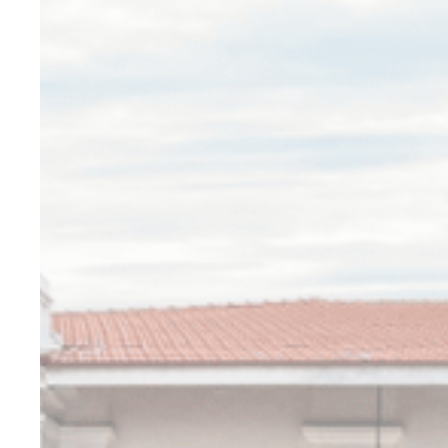
必要类cook
没有这种类型的c
偏好
偏好类cook
_deCookiesCo
_deCookiesCo
_deCookiesC
_deCountryR
fb_cookie_la