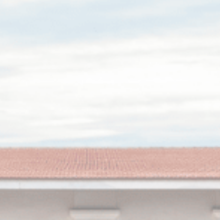
ie使网站正常运行，实现专用区域登录或网站导航等基本功能
ookie。
类
ie允许保存用户的偏好用于下次访问。例如可以保留用户语言。
名称
提供者
目的
nsentID
D-edge Cookie
Remember user's consent on Cookies and
Consent
consent Identifier.
nsentDeleteKey
D-edge Cookie
Remember user's consent on Cookies and
Consent
consent Identifier.
onsent
D-edge Cookie
Remember user's consent on Cookies and
Consent
consent Identifier.
esp
D-edge Cookie
Remember user's consent on Cookies and
Consent
consent Identifier.
w_consent
D-edge Cookie
Remember user's consent on Cookies and
Consent
consent Identifier.