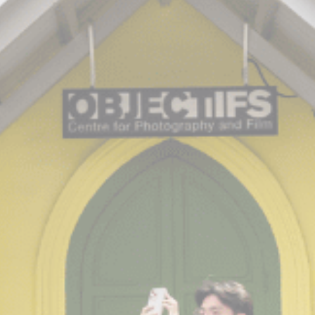
Cookie
consent on Cookies
话
Consent
and consent
Identifier.
_deCookiesConsent
D-edge
Remember user's
会
Cookie
consent on Cookies
话
Consent
and consent
Identifier.
_deCountryResp
D-edge
Remember user's
会
Cookie
consent on Cookies
话
Consent
and consent
Identifier.
fb_cookie_law_consent
D-edge
Remember user's
会
Cookie
consent on Cookies
话
Consent
and consent
Identifier.
统计类
此类Cookie用于收集有关导航路径的用户信息，最终目标是
以汇总的方式分析统计信息，以改进网站
没有这种类型的cookie。