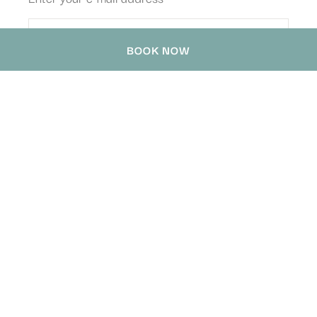
BOOK NOW
新加坡华德禄酒店
78 Waterloo Street
,
189870
Singapore
,
Singapore
电话
+65 6399 1688
contact@handwrittencollection-singapore.com