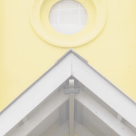
cookie 或選擇您要允許的類別
Cookie政策
必要类
必要类cookie使网站正常运行，实现专用区域登录或网站导
航等基本功能
没有这种类型的cookie。
偏好类
偏好类cookie允许保存用户的偏好用于下次访问。例如可以
保留用户语言。
名称
提供者
目的
持
续
时
间
_deCookiesConsentID
D-edge
Remember user's
会
Cookie
consent on Cookies
话
Consent
and consent
Identifier.
_deCookiesConsentDeleteKey
D-edge
Remember user's
会