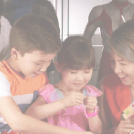
_deCookiesConsentDeleteKey
D-edge
Remember user's
会
Cookie
consent on Cookies
话
Consent
and consent
Identifier.
_deCookiesConsent
D-edge
Remember user's
会
Cookie
consent on Cookies
话
Consent
and consent
Identifier.
_deCountryResp
D-edge
Remember user's
会
Cookie
consent on Cookies
话
Consent
and consent
Identifier.
fb_cookie_law_consent
D-edge
Remember user's
会
Cookie
consent on Cookies
话
Consent
and consent
Identifier.
统计类
此类Cookie用于收集有关导航路径的用户信息，最终目标是
以汇总的方式分析统计信息，以改进网站
没有这种类型的cookie。