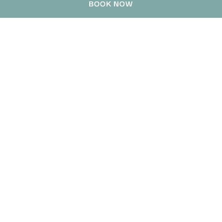
BOOK NOW
通讯
Enter your e-mail address
新加坡华德禄酒店
78 Waterloo Street
,
189870
Singapore
,
Singapore
电话
+65 6399 1688