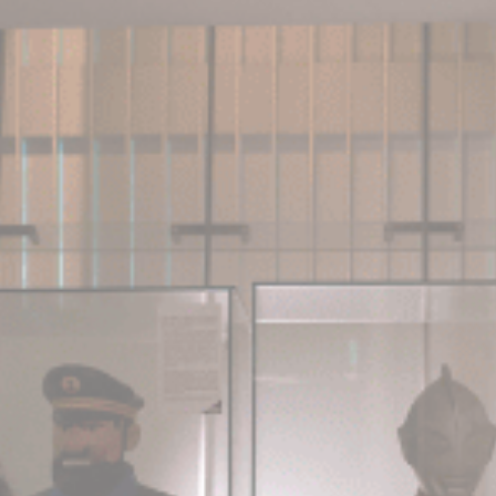
Cookie 是網站用來增強用戶體驗的少量文本信息。 接受所有
cookie 或選擇您要允許的類別
Cookie政策
必要类
必要类cookie使网站正常运行，实现专用区域登录或网站导
航等基本功能
没有这种类型的cookie。
偏好类
偏好类cookie允许保存用户的偏好用于下次访问。例如可以
保留用户语言。
名称
提供者
目的
持
续
时
间
_deCookiesConsentID
D-edge
Remember user's
会
Cookie
consent on Cookies
话
Consent
and consent
Identifier.