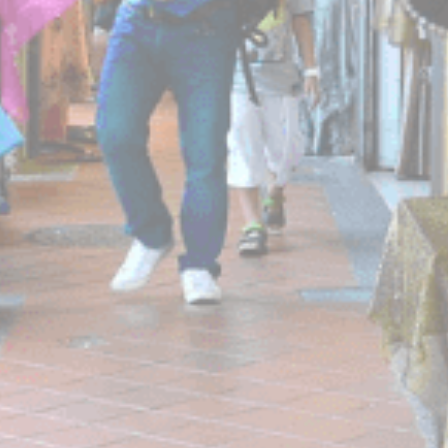
_deCookiesConsentDeleteKey
D-edge
Remember user's
会
Cookie
consent on Cookies
话
Consent
and consent
Identifier.
_deCookiesConsent
D-edge
Remember user's
会
Cookie
consent on Cookies
话
Consent
and consent
Identifier.
_deCountryResp
D-edge
Remember user's
会
Cookie
consent on Cookies
话
Consent
and consent
Identifier.
fb_cookie_law_consent
D-edge
Remember user's
会
Cookie
consent on Cookies
话
Consent
and consent
Identifier.
统计类
此类Cookie用于收集有关导航路径的用户信息，最终目标是
以汇总的方式分析统计信息，以改进网站
没有这种类型的cookie。