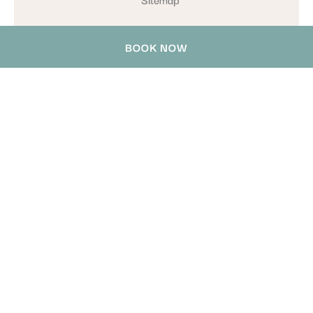
BOOK NOW
通讯
Enter your e-mail address
新加坡华德禄酒店