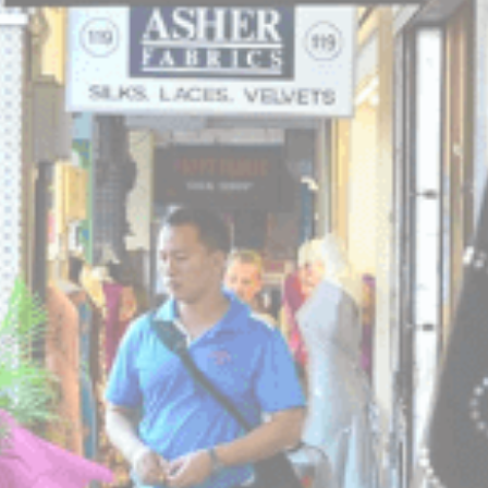
Cookie 是網站用來增強用戶體驗的少量文本信息。 接受所有
cookie 或選擇您要允許的類別
Cookie政策
必要类
必要类cookie使网站正常运行，实现专用区域登录或网站导
航等基本功能
没有这种类型的cookie。
偏好类
偏好类cookie允许保存用户的偏好用于下次访问。例如可以
保留用户语言。
名称
提供者
目的
持
续
时
间
_deCookiesConsentID
D-edge
Remember user's
会
Cookie
consent on Cookies
话
Consent
and consent
Identifier.