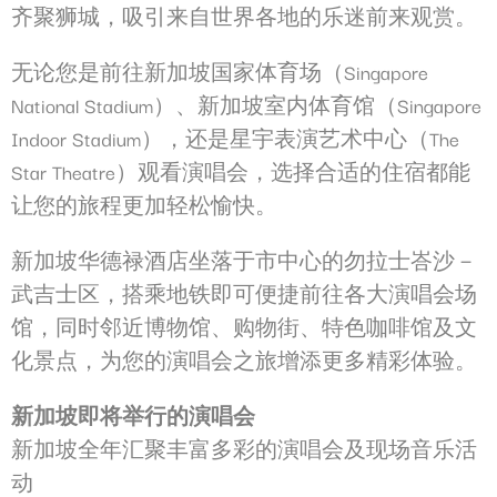
时
齐聚狮城，吸引来自世界各地的乐迷前来观赏。
间
_deCookiesConsentID
D-edge
Remember user's
会
无论您是前往新加坡国家体育场（Singapore
Cookie
consent on Cookies
话
Consent
and consent
National Stadium）、新加坡室内体育馆（Singapore
Identifier.
Indoor Stadium），还是星宇表演艺术中心（The
_deCookiesConsentDeleteKey
D-edge
Remember user's
会
Cookie
consent on Cookies
话
Star Theatre）观看演唱会，选择合适的住宿都能
Consent
and consent
Identifier.
让您的旅程更加轻松愉快。
_deCookiesConsent
D-edge
Remember user's
会
Cookie
consent on Cookies
话
新加坡华德禄酒店坐落于市中心的勿拉士峇沙－
Consent
and consent
Identifier.
武吉士区，搭乘地铁即可便捷前往各大演唱会场
_deCountryResp
D-edge
Remember user's
会
馆，同时邻近博物馆、购物街、特色咖啡馆及文
Cookie
consent on Cookies
话
Consent
and consent
化景点，为您的演唱会之旅增添更多精彩体验。
Identifier.
fb_cookie_law_consent
D-edge
Remember user's
会
新加坡即将举行的演唱会
Cookie
consent on Cookies
话
Consent
and consent
新加坡全年汇聚丰富多彩的演唱会及现场音乐活
Identifier.
动