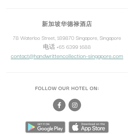
新加坡华德禄酒店
78 Waterloo Street
,
189870
Singapore
,
Singapore
电话
+65 6399 1688
contact@handwrittencollection-singapore.com
FOLLOW OUR HOTEL ON: