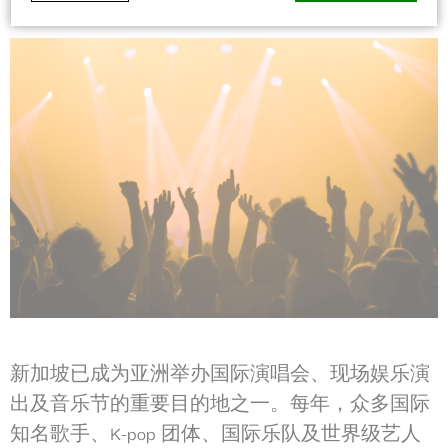
d-edge Macaron CMP的Cookie声明。最后更新：2026-01-06。
什么是cookie？
Cookie 是網站用來增強用戶體驗的少量文本信息。 接受所有
cookie 或選擇您要允許的類別
Cookie政策
必要类
必要类cookie使网站正常运行，实现专用区域登录或网站导
航等基本功能
没有这种类型的cookie。
偏好类
新加坡已成为亚洲举办国际演唱会、现场娱乐演
偏好类cookie允许保存用户的偏好用于下次访问。例如可以
保留用户语言。
出及音乐节的重要目的地之一。每年，众多国际
名称
提供者
目的
持
知名歌手、K-pop 团体、国际乐队及世界级艺人
续