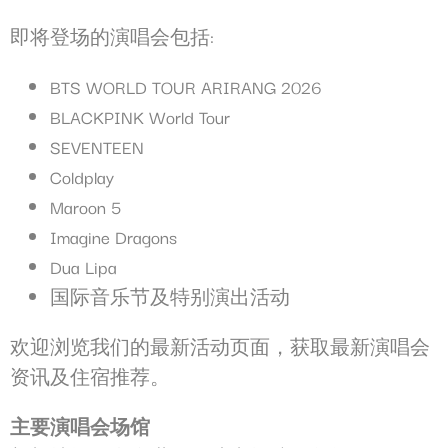
即将登场的演唱会包括:
统计类
此类Cookie用于收集有关导航路径的用户信息，最终目标是
BTS WORLD TOUR ARIRANG 2026
以汇总的方式分析统计信息，以改进网站
没有这种类型的cookie。
BLACKPINK World Tour
SEVENTEEN
营销和广告类
Coldplay
营销类Cookie将主要由第三方用于创建用户配置文件，以跟
Maroon 5
踪其在整个网络上的行为和习惯，以达到营销目的。
Imagine Dragons
Dua Lipa
广告用户数据
国际音乐节及特别演出活动
同意向 Google 发送与广告相关的用户数据。
欢迎浏览我们的最新活动页面，获取最新演唱会
个性化广告
资讯及住宿推荐。
同意第三方进行个性化广告
主要演唱会场馆
确认选择
收起详细信息